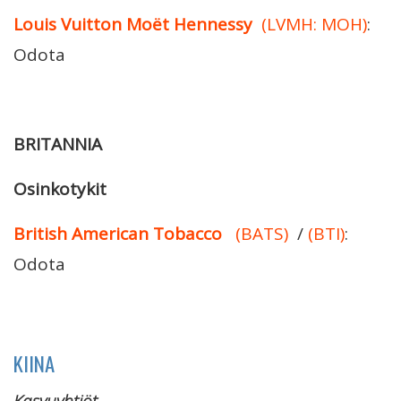
Louis Vuitton Moët Hennessy
(LVMH: MOH)
:
Odota
BRITANNIA
Osinkotykit
British American Tobacco
(BATS)
/
(BTI)
:
Odota
KIINA
Kasvuyhtiöt