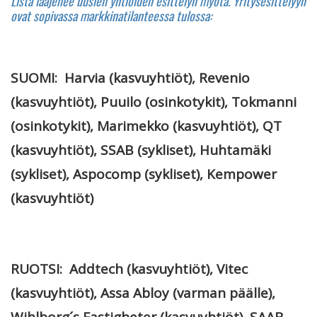
Lista laajenee uusien yhtiöiden esittelyn myötä. Yritysesittelyyn
ovat sopivassa markkinatilanteessa tulossa:
SUOMI: Harvia (kasvuyhtiöt), Revenio
(kasvuyhtiöt), Puuilo (osinkotykit), Tokmanni
(osinkotykit), Marimekko (kasvuyhtiöt), QT
(kasvuyhtiöt), SSAB (sykliset), Huhtamäki
(sykliset), Aspocomp (sykliset), Kempower
(kasvuyhtiöt)
RUOTSI: Addtech (kasvuyhtiöt), Vitec
(kasvuyhtiöt), Assa Abloy (varman päälle),
Wihlborg´s Fastigheter (kasvuyhtiöt), SAAB