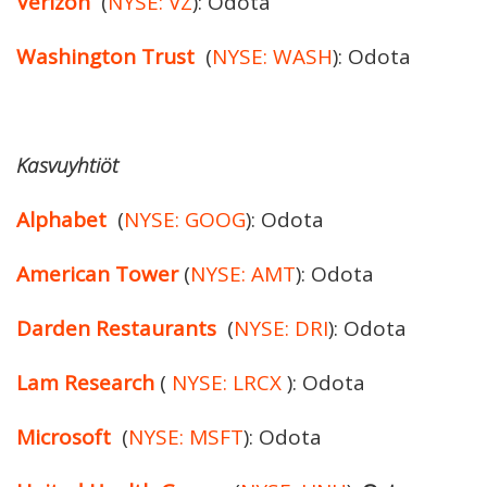
Verizon
(
NYSE: VZ
): Odota
Washington Trust
(
NYSE: WASH
): Odota
Kasvuyhtiöt
Alphabet
(
NYSE: GOOG
): Odota
American Tower
(
NYSE: AMT
): Odota
Darden Restaurants
(
NYSE: DRI
): Odota
Lam Research
(
NYSE: LRCX
): Odota
Microsoft
(
NYSE: MSFT
): Odota