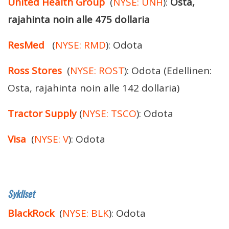
United Health Group
(
NYSE: UNH
):
Osta,
rajahinta noin alle 475 dollaria
ResMed
(
NYSE: RMD
): Odota
Ross Stores
(
NYSE: ROST
): Odota (Edellinen:
Osta, rajahinta noin alle 142 dollaria)
Tractor Supply
(
NYSE: TSCO
): Odota
Visa
(
NYSE: V
): Odota
Sykliset
BlackRock
(
NYSE: BLK
): Odota