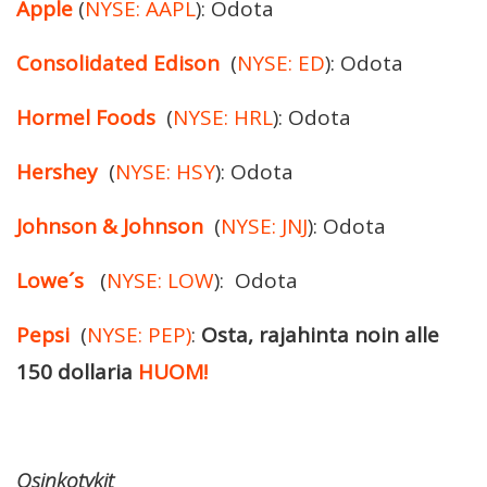
Apple
(
NYSE: AAPL
): Odota
Consolidated Edison
(
NYSE: ED
): Odota
Hormel Foods
(
NYSE: HRL
): Odota
Hershey
(
NYSE: HSY
): Odota
Johnson & Johnson
(
NYSE: JNJ
): Odota
Lowe´s
(
NYSE: LOW
): Odota
Pepsi
(
NYSE: PEP)
:
Osta, rajahinta noin alle
150 dollaria
HUOM!
Osinkotykit