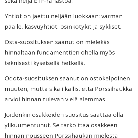
sekä neljä ETF-rahastoa.
Yhtiöt on jaettu neljään luokkaan: varman
päälle, kasvuyhtiöt, osinkotykit ja sykliset.
Osta-suosituksen saanut on mielekäs
hinnaltaan fundamenttien ohella myös
teknisesti kyseisellä hetkellä.
Odota-suosituksen saanut on ostokelpoinen
muuten, mutta sikäli kallis, että Pörssihaukka
arvioi hinnan tulevan vielä alemmas.
Joidenkin osakkeiden suositus saattaa olla
ylikuumentunut. Se tarkoittaa osakkeen
hinnan nousseen Pörssihaukan mielestä