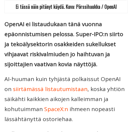
Ei tässä näin pitänyt käydä. Kuva: Pörssihaukka / OpenAI
OpenAI ei listaudukaan tänä vuonna
epäonnistumisen pelossa. Super-IPO:n siirto
ja tekoälysektorin osakkeiden sukellukset
vihjaavat riskivalmiuden jo haihtuvan ja
sijoittajien vaativan kovia näyttöjä.
AI-huuman kuin tyhjästä polkaissut OpenAI
on
siirtämässä listautumistaan
, koska yhtiön
säikähti kaikkien aikojen kalleimman ja
kohutuimman
SpaceX:n
ihmeen nopeasti
lässähtänyttä ostoriehaa.