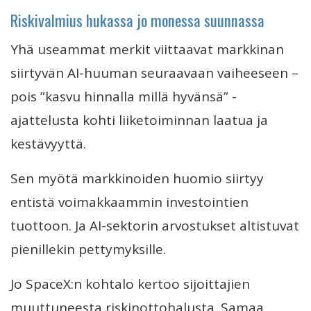
Riskivalmius hukassa jo monessa suunnassa
Yhä useammat merkit viittaavat markkinan
siirtyvän AI-huuman seuraavaan vaiheeseen –
pois ”kasvu hinnalla millä hyvänsä” -
ajattelusta kohti liiketoiminnan laatua ja
kestävyyttä.
Sen myötä markkinoiden huomio siirtyy
entistä voimakkaammin investointien
tuottoon. Ja AI-sektorin arvostukset altistuvat
pienillekin pettymyksille.
Jo SpaceX:n kohtalo kertoo sijoittajien
muuttuneesta riskinottohalusta. Samaa