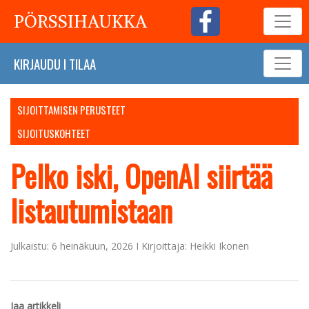
PÖRSSIHAUKKA
KIRJAUDU
I
TILAA
SIJOITTAMISEN PERUSTEET
SIJOITUSKOHTEET
Pelko iski, OpenAI siirtää
listautumistaan
Julkaistu: 6 heinäkuun, 2026 I Kirjoittaja: Heikki Ikonen
Jaa artikkeli