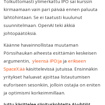
Tolkuttomasti ylimerkattu IPO sai kurssin
kirmaamaan vain pari päivää ennen paluuta
lähtöhintaan. Se ei taatusti kuulunut
suunnitelmaan. OpenAI teki äkkiä
johtopäätöksiä.
Käänne havainnollistaa muutaman
Pörssihaukan aiheesta esittämän keskeisen
argumentin,
yleensä IPO:ja
ja
erikseen
SpaceX:ää
käsittelevissä jutuissa. Ensinnäkin
yritykset haluavat ajoittaa listautumisen
euforiseen sesonkiin, jolloin ostajia on eniten
ja optimismi korkeimmillaan.
Juttu käsittelee sijoituskohteita AI-yhtiöt