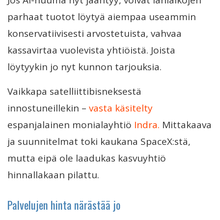
Jos AI-huuma nyt jäähtyy, voivat lähiaikojen
parhaat tuotot löytyä aiempaa useammin
konservatiivisesti arvostetuista, vahvaa
kassavirtaa vuolevista yhtiöistä. Joista
löytyykin jo nyt kunnon tarjouksia.
Vaikkapa satelliittibisneksestä
innostuneillekin –
vasta käsitelty
espanjalainen monialayhtiö
Indra.
Mittakaava
ja suunnitelmat toki kaukana SpaceX:stä,
mutta eipä ole laadukas kasvuyhtiö
hinnallakaan pilattu.
Palvelujen hinta närästää jo