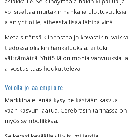
asiakkaille. Se kiihdyttää ainakin kilpailua ja
voi sisältää muitakin hankalia ulottuvuuksia
alan yhtiöille, aiheesta lisää lähipäivinä.
Meta sinänsä kiinnostaa jo kovastikin, vaikka
tiedossa olisikin hankaluuksia, ei toki
välttämättä. Yhtiöllä on monia vahvuuksia ja
arvostus taas houkutteleva.
Voi olla jo laajempi oire
Markkina ei enää kysy pelkästään kasvua
vaan kasvun laatua. Cerebrasin tarinassa on
myös symboliikkaa.
Se keräsi keväällä yli viisi miljardia