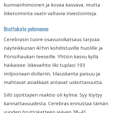
kunnianhimoinen ja kovaa kasvava, mutta
liiketoiminta vaatii valtavia investointeja.
Bruttokate pehmenee
Cerebrasin tuore osavuosikatsaus tarjoaa
näyteikkunan AI:hin kohdistuville huolille ja
Pörssihaukan teeseille. Yhtiön kasvu kyllä
häikäisee: liikevaihto liki tuplasi 193
miljoonaan dollariin, tilauskanta paisuu ja
mahtavat asiakkaat antavat uskottavuutta.
Silti sijoittajien reaktio oli kylmä. Syy löytyy
kannattavuudesta. Cerebras ennustaa tämän
vuoden bruttokatteen jäävän 38–41