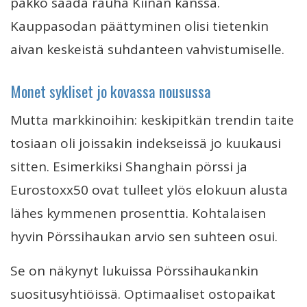
pakko saada rauha Kiinan kanssa.
Kauppasodan päättyminen olisi tietenkin
aivan keskeistä suhdanteen vahvistumiselle.
Monet sykliset jo kovassa nousussa
Mutta markkinoihin: keskipitkän trendin taite
tosiaan oli joissakin indekseissä jo kuukausi
sitten. Esimerkiksi Shanghain pörssi ja
Eurostoxx50 ovat tulleet ylös elokuun alusta
lähes kymmenen prosenttia. Kohtalaisen
hyvin Pörssihaukan arvio sen suhteen osui.
Se on näkynyt lukuissa Pörssihaukankin
suositusyhtiöissä. Optimaaliset ostopaikat