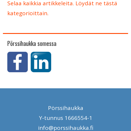
Selaa kaikkia artikkeleita. Löydät ne tästä
kategorioittain.
Pörssihaukka somessa
Pörssihaukka
Y-tunnus 1666554-1
info@porssihaukka.fi