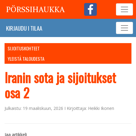
PÖRSSIHAUKKA
KIRJAUDU
I
TILAA
SIJOITUSKOHTEET
YLEISTÄ TALOUDESTA
Iranin sota ja sijoitukset
osa 2
Julkaistu: 19 maaliskuun, 2026 I Kirjoittaja: Heikki Ikonen
Jaa artikkeli