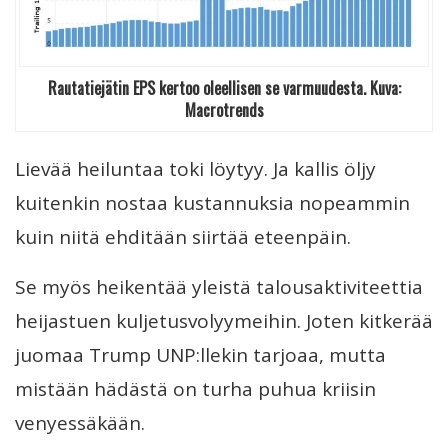
Rautatiejätin EPS kertoo oleellisen se varmuudesta. Kuva:
Macrotrends
Lievää heiluntaa toki löytyy. Ja kallis öljy
kuitenkin nostaa kustannuksia nopeammin
kuin niitä ehditään siirtää eteenpäin.
Se myös heikentää yleistä talousaktiviteettia
heijastuen kuljetusvolyymeihin. Joten kitkerää
juomaa Trump UNP:llekin tarjoaa, mutta
mistään hädästä on turha puhua kriisin
venyessäkään.