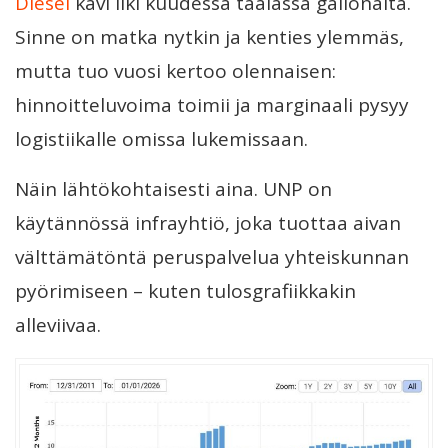
Diesel
kävi liki kuudessa taalassa gallonalta.
Sinne on matka nytkin ja kenties ylemmäs,
mutta tuo vuosi kertoo olennaisen:
hinnoitteluvoima toimii ja marginaali pysyy
logistiikalle omissa lukemissaan.
Näin lähtökohtaisesti aina. UNP on
käytännössä infrayhtiö, joka tuottaa aivan
välttämätöntä peruspalvelua yhteiskunnan
pyörimiseen – kuten tulosgrafiikkakin
alleviivaa.