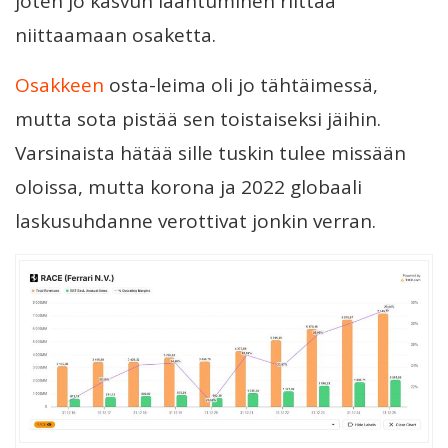
joten jo kasvun laantuminen riittää
niittaamaan osaketta.
Osakkeen
osta-leima oli jo tähtäimessä,
mutta sota pistää sen toistaiseksi jäihin.
Varsinaista hätää sille tuskin tulee missään
oloissa, mutta korona ja 2022 globaali
laskusuhdanne verottivat jonkin verran.