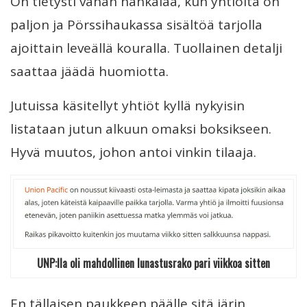
On tietysti vähän hankalaa, kun yhtiöitä on
paljon ja Pörssihaukassa sisältöä tarjolla
ajoittain leveällä kouralla. Tuollainen detalji
saattaa jäädä huomiotta.
Jutuissa käsitellyt yhtiöt kyllä nykyisin
listataan jutun alkuun omaksi boksikseen.
Hyvä muutos, johon antoi vinkin tilaaja.
UNP:lla oli mahdollinen lunastusrako pari viikkoa sitten
En tällaisen paukkeen päälle sitä järin