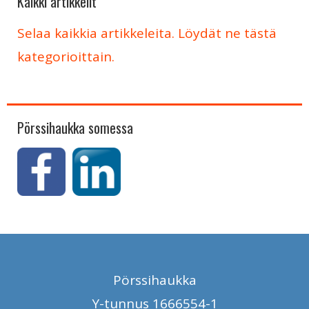
Kaikki artikkelit
Selaa kaikkia artikkeleita. Löydät ne tästä
kategorioittain.
Pörssihaukka somessa
Pörssihaukka
Y-tunnus 1666554-1