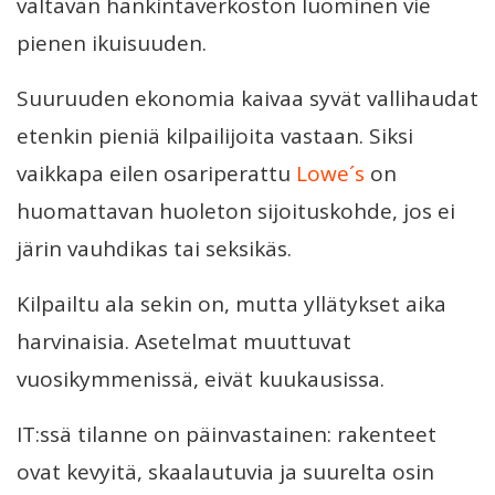
valtavan hankintaverkoston luominen vie
pienen ikuisuuden.
Suuruuden ekonomia kaivaa syvät vallihaudat
etenkin pieniä kilpailijoita vastaan. Siksi
vaikkapa eilen osariperattu
Lowe´s
on
huomattavan huoleton sijoituskohde, jos ei
järin vauhdikas tai seksikäs.
Kilpailtu ala sekin on, mutta yllätykset aika
harvinaisia. Asetelmat muuttuvat
vuosikymmenissä, eivät kuukausissa.
IT:ssä tilanne on päinvastainen: rakenteet
ovat kevyitä, skaalautuvia ja suurelta osin