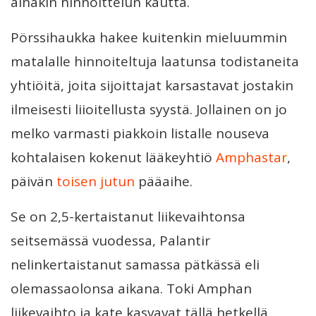
ainakin hinnoittelun kautta.
Pörssihaukka hakee kuitenkin mieluummin
matalalle hinnoiteltuja laatunsa todistaneita
yhtiöitä, joita sijoittajat karsastavat jostakin
ilmeisesti liioitellusta syystä. Jollainen on jo
melko varmasti piakkoin listalle nouseva
kohtalaisen kokenut lääkeyhtiö
Amphastar
,
päivän
toisen jutun
pääaihe.
Se on 2,5-kertaistanut liikevaihtonsa
seitsemässä vuodessa, Palantir
nelinkertaistanut samassa pätkässä eli
olemassaolonsa aikana. Toki Amphan
liikevaihto ja kate kasvavat tällä hetkellä