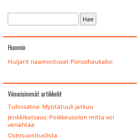
Haku:
Huomio
Huijarit naamioituvat Pörssihaukaksi
Viimeisimmät artikkelit
Tulossatoa: Myötätuuli jatkuu
Jenkkikatsaus: Poikkeusolon mitta voi
venähtää
Ostosuosituslista