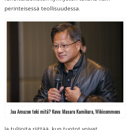
perinteisessä teollisuudessa.
Jaa Amazon teki mitä? Kuva: Masaru Kamikura, Wikicommons
Ja tulijoita riittää, kun tuotot voivat