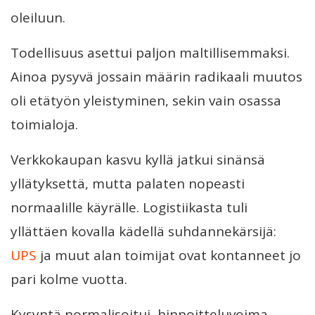
oleiluun.
Todellisuus asettui paljon maltillisemmaksi.
Ainoa pysyvä jossain määrin radikaali muutos
oli etätyön yleistyminen, sekin vain osassa
toimialoja.
Verkkokaupan kasvu kyllä jatkui sinänsä
yllätyksettä, mutta palaten nopeasti
normaalille käyrälle. Logistiikasta tuli
yllättäen kovalla kädellä suhdannekärsijä:
UPS
ja muut alan toimijat ovat kontanneet jo
pari kolme vuotta.
Kysyntä normalisoitui, hinnoitteluvoima