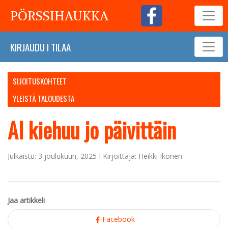
PÖRSSIHAUKKA
KIRJAUDU
I
TILAA
SIJOITUSKOHTEET
YLEISTÄ TALOUDESTA
AI kiehuu jo päivittäin
Julkaistu: 3 joulukuun, 2025 I Kirjoittaja: Heikki Ikonen
Jaa artikkeli
Facebook