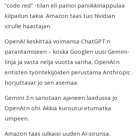
”code red” -tilan eli painoi paniikkinappulaa
kilpailun takia. Amazon taas tuo Nvidian
sirulle haastajan.
OpenAI keskittää voimansa ChatGPT:n
parantamiseen – koska Googlen uusi Gemini-
linja ja vasta neljä vuotta vanha, OpenAI:n
entisten työntekijöiden perustama Anthropic
horjuttavat jo sen asemaa.
Gemini 3:n sanotaan ajaneen laadussa jo
OpenAI:n ohi. Äkkiä kuroutui etumatka
umpeen.
Amazon taas julkaisi uuden AI-sirunsa,