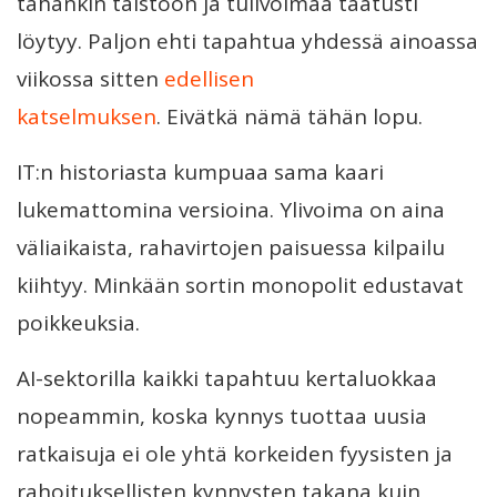
tähänkin taistoon ja tulivoimaa taatusti
löytyy. Paljon ehti tapahtua yhdessä ainoassa
viikossa sitten
edellisen
katselmuksen
. Eivätkä nämä tähän lopu.
IT:n historiasta kumpuaa sama kaari
lukemattomina versioina. Ylivoima on aina
väliaikaista, rahavirtojen paisuessa kilpailu
kiihtyy. Minkään sortin monopolit edustavat
poikkeuksia.
AI-sektorilla kaikki tapahtuu kertaluokkaa
nopeammin, koska kynnys tuottaa uusia
ratkaisuja ei ole yhtä korkeiden fyysisten ja
rahoituksellisten kynnysten takana kuin