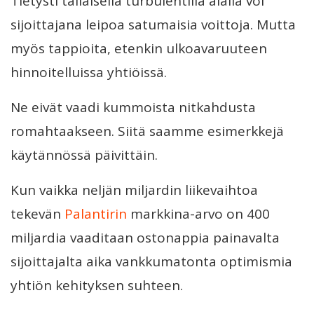
Tietysti tällaisella turbulentilla alalla voi
sijoittajana leipoa satumaisia voittoja. Mutta
myös tappioita, etenkin ulkoavaruuteen
hinnoitelluissa yhtiöissä.
Ne eivät vaadi kummoista nitkahdusta
romahtaakseen. Siitä saamme esimerkkejä
käytännössä päivittäin.
Kun vaikka neljän miljardin liikevaihtoa
tekevän
Palantirin
markkina-arvo on 400
miljardia vaaditaan ostonappia painavalta
sijoittajalta aika vankkumatonta optimismia
yhtiön kehityksen suhteen.