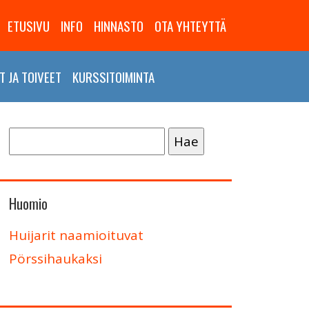
ETUSIVU
INFO
HINNASTO
OTA YHTEYTTÄ
 JA TOIVEET
KURSSITOIMINTA
Haku:
Huomio
Huijarit naamioituvat
Pörssihaukaksi