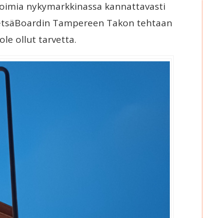
i toimia nykymarkkinassa kannattavasti
 MetsäBoardin Tampereen Takon tehtaan
ole ollut tarvetta.