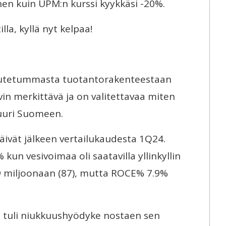
en kuin UPM:n kurssi kyykkäsi -20%.
a, kyllä nyt kelpaa!
jautetummasta tuotantorakenteestaan
in merkittävä ja on valitettavaa miten
juuri Suomeen.
äivät jälkeen vertailukaudesta 1Q24.
un vesivoimaa oli saatavilla yllinkyllin
i 49 miljoonaan (87), mutta ROCE% 7.9%
 tuli niukkuushyödyke nostaen sen