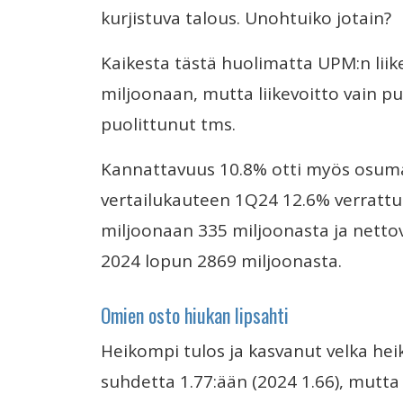
kurjistuva talous. Unohtuiko jotain?
Kaikesta tästä huolimatta UPM:n liik
miljoonaan, mutta liikevoitto vain p
puolittunut tms.
Kannattavuus 10.8% otti myös osum
vertailukauteen 1Q24 12.6% verrattun
miljoonaan 335 miljoonasta ja netto
2024 lopun 2869 miljoonasta.
Omien osto hiukan lipsahti
Heikompi tulos ja kasvanut velka he
suhdetta 1.77:ään (2024 1.66), mutta