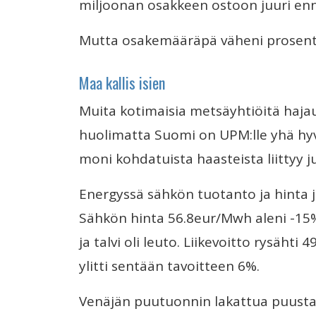
miljoonan osakkeen ostoon juuri enn
Mutta osakemääräpä väheni prosentill
Maa kallis isien
Muita kotimaisia metsäyhtiöitä ha
huolimatta Suomi on UPM:lle yhä hyv
moni kohdatuista haasteista liittyy 
Energyssä sähkön tuotanto ja hinta j
Sähkön hinta 56.8eur/Mwh aleni -15% k
ja talvi oli leuto. Liikevoitto rysäht
ylitti sentään tavoitteen 6%.
Venäjän puutuonnin lakattua puusta