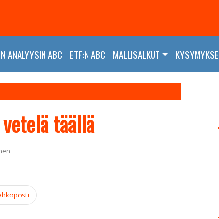
EN ANALYYSIN ABC
ETF:N ABC
MALLISALKUT
KYSYMYKSET
 vetelä täällä
ynen
ähköposti