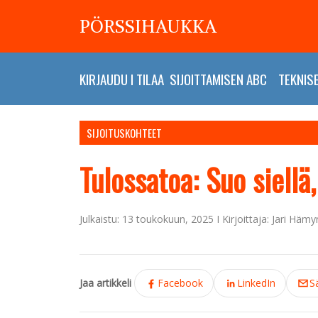
PÖRSSIHAUKKA
KIRJAUDU
I
TILAA
SIJOITTAMISEN ABC
TEKNIS
SIJOITUSKOHTEET
Tulossatoa: Suo siellä,
Julkaistu: 13 toukokuun, 2025 I Kirjoittaja: Jari Häm
Jaa artikkeli
Facebook
LinkedIn
S