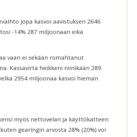
evaihto jopa kasvoi aavistuksen 2646
utosi -14% 287 miljoonaan eikä
aa vaan ei sekään romahtanut
a. Kassavirta heikkeni niinikään 289
velka 2954 miljoonaa kasvoi hieman
ikensi myös nettovelan ja käyttökatteen
 kuten gearingin arvosta 28% (20%) voi