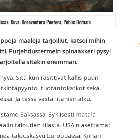
ulissa. Kuva: Bonaventura Peeters, Public Domain
lppoja maaleja tarjoillut, katsoi mihin
itti. Purjehdustermein spinaakkeri pysyi
harjoitella sitäkin enemmän.
yvä. Sitä kun rasittivat kallis puun
 tutkintapyyntö, tuotantokatkot sekä
sa. Ja tässä vasta litanian alku.
lostamo Saksassa. Syklisesti matala
alin talouden tilasta. USA:n asettamat
hmeä talouskasvu Euroopassa. Kiinan