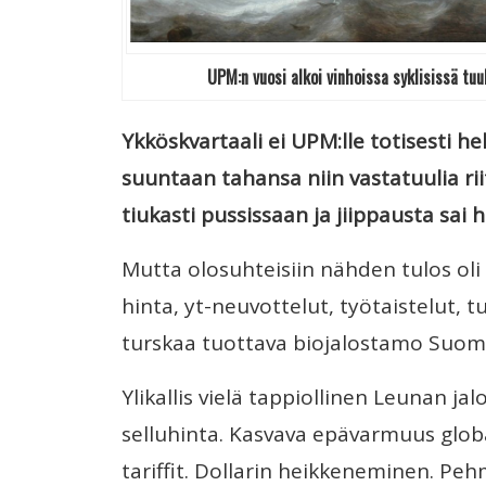
UPM:n vuosi alkoi vinhoissa syklisissä tu
Ykköskvartaali ei UPM:lle totisesti he
suuntaan tahansa niin
vastatuulia ri
tiukasti pussissaan ja jiippausta sai 
Mutta olosuhteisiin nähden tulos oli h
hinta, yt-neuvottelut, työtaistelut,
turskaa tuottava biojalostamo Suomes
Ylikallis vielä tappiollinen Leunan ja
selluhinta. Kasvava epävarmuus globa
tariffit. Dollarin heikkeneminen. Pe