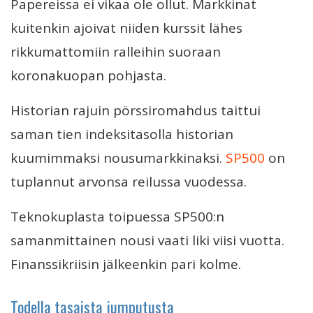
Papereissa ei vikaa ole ollut. Markkinat
kuitenkin ajoivat niiden kurssit lähes
rikkumattomiin ralleihin suoraan
koronakuopan pohjasta.
Historian rajuin pörssiromahdus taittui
saman tien indeksitasolla historian
kuumimmaksi nousumarkkinaksi.
SP500
on
tuplannut arvonsa reilussa vuodessa.
Teknokuplasta toipuessa SP500:n
samanmittainen nousi vaati liki viisi vuotta.
Finanssikriisin jälkeenkin pari kolme.
Todella tasaista jumputusta