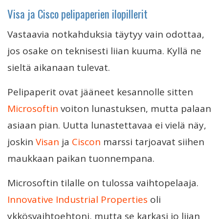
Visa ja Cisco pelipaperien ilopillerit
Vastaavia notkahduksia täytyy vain odottaa,
jos osake on teknisesti liian kuuma. Kyllä ne
sieltä aikanaan tulevat.
Pelipaperit ovat jääneet kesannolle sitten
Microsoftin
voiton lunastuksen, mutta palaan
asiaan pian. Uutta lunastettavaa ei vielä näy,
joskin
Visan
ja
Ciscon
marssi tarjoavat siihen
maukkaan paikan tuonnempana.
Microsoftin tilalle on tulossa vaihtopelaaja.
Innovative Industrial Properties
oli
ykkösvaihtoehtoni, mutta se karkasi jo liian