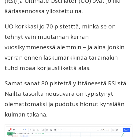
(RSI) ja Ultimate Oscillator (UO) ovat jo liki
ääriasennossa yliostettuina.
UO korkkasi jo 70 pistetttä, minkä se on
tehnyt vain muutaman kerran
vuosikymmenessä aiemmin – ja aina jonkin
verran ennen laskumarkkinaa tai ainakin
tuhdimpaa korjausliikettä alas.
Samat sanat 80 pistettä ylittäneestä RSI:stä.
Näiltä tasoilta nousuvara on typistynyt
olemattomaksi ja pudotus hionut kynsiään
kulman takana.