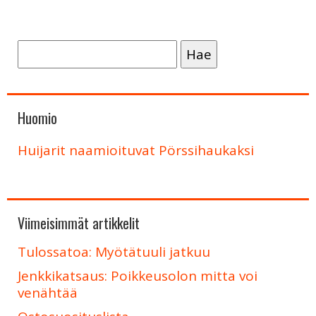
Haku:
Huomio
Huijarit naamioituvat Pörssihaukaksi
Viimeisimmät artikkelit
Tulossatoa: Myötätuuli jatkuu
Jenkkikatsaus: Poikkeusolon mitta voi
venähtää