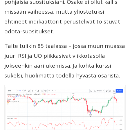
pohjaisia suosituksiani. Osake ei ollut kallis
missään vaiheessa, mutta yliostetuksi
ehtineet indikaattorit perustelivat toistuvat
odota-suositukset.
Taite tulikin 85 taalassa – jossa muun muassa
juuri RSI ja UO piikkasivat viikkotasolla
jokseenkin äärilukemissa. Ja kohta kurssi
sukelsi, huolimatta todella hyvästä osarista.