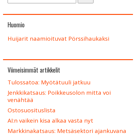
Huomio
Huijarit naamioituvat Pörssihaukaksi
Viimeisimmät artikkelit
Tulossatoa: Myötätuuli jatkuu
Jenkkikatsaus: Poikkeusolon mitta voi
venähtää
Ostosuosituslista
AI:n vaikein kisa alkaa vasta nyt
Markkinakatsaus: Metsäsektori ajankuvana