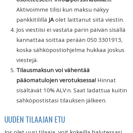
Aktivoimme tilisi kun maksu näkyy
pankkitilillä
JA
olet laittanut siitä viestin.
Jos viestiisi ei vastata parin päivän sisällä
kannattaa soittaa perään 050 3301913,
koska sähköpostiohjelma hukkaa joskus
viestejä.
Tilausmaksun voi vähentää
pääomatulojen verotuksessa!
Hinnat
sisältävät 10% ALV:n. Saat ladattua kuitin
sähköpostistasi tilauksen jälkeen.
UUDEN TILAAJAN ETU
Jos olet uusi tilaaja, voit kokeilla halutessasi