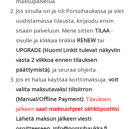
maksupalvelua.
Jos sinulla on jo tili Pörssihaukassa ja olet
uudistamassa tilausta, kirjaudu ensin
sisään palveluun. Mene sitten
TILAA
-
sivulle ja klikkaa linkkiä
RENEW
tai
UPGRADE (Huom! Linkit tulevat näkyviin
vasta 2 viikkoa ennen tilauksen
päättymistä)
, ja seuraa ohjeita.
Jos et halua käyttää korttimaksuja,
voit
valita maksutavaksi tilisiirron
(Manual/Offline Payment)
.
Tilauksen
jälkeen
saat maksuohjeet sähköpostiisi
.
Lähetä maksun jälkeen viesti
osoitteeseen
:
info@porssihaukka.fi.