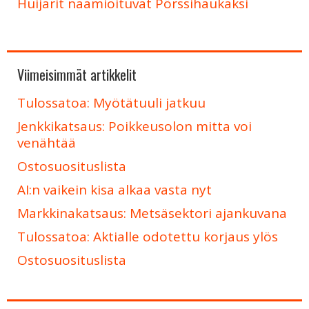
Huijarit naamioituvat Pörssihaukaksi
Viimeisimmät artikkelit
Tulossatoa: Myötätuuli jatkuu
Jenkkikatsaus: Poikkeusolon mitta voi
venähtää
Ostosuosituslista
AI:n vaikein kisa alkaa vasta nyt
Markkinakatsaus: Metsäsektori ajankuvana
Tulossatoa: Aktialle odotettu korjaus ylös
Ostosuosituslista