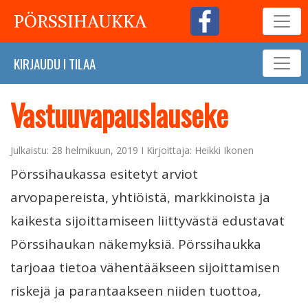
PÖRSSIHAUKKA
KIRJAUDU
I
TILAA
Vastuuvapauslauseke
Julkaistu: 28 helmikuun, 2019 I Kirjoittaja: Heikki Ikonen
Pörssihaukassa esitetyt arviot
arvopapereista, yhtiöistä, markkinoista ja
kaikesta sijoittamiseen liittyvästä edustavat
Pörssihaukan näkemyksiä. Pörssihaukka
tarjoaa tietoa vähentääkseen sijoittamisen
riskejä ja parantaakseen niiden tuottoa,