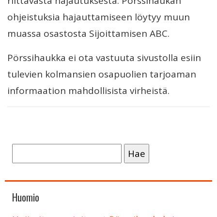
riittävästä hajautuksesta. Pörssihaukan
ohjeistuksia hajauttamiseen löytyy muun
muassa osastosta Sijoittamisen ABC.
Pörssihaukka ei ota vastuuta sivustolla esiin
tulevien kolmansien osapuolien tarjoaman
informaation mahdollisista virheistä.
Haku:
Huomio