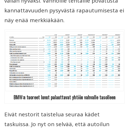
vallan hyväksi. Vanhoille tehtaille povatusta
kannattavuuden pysyvästä rapautumisesta ei
näy enää merkkiäkään.
BMW:n tuoreet luvut palauttavat yhtiön vahvalle tasolleen
Eivät nestorit taistelua seuraa kädet
taskuissa. Jo nyt on selvää, että autoilun