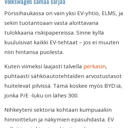
Volkswagen samaa sarjaa
Pörssihaukassa on vain yksi EV-yhtiö, ELMS, ja
sekin tuotantoaan vasta aloittavana
tulokkaana riskipapereissa. Sinne kyllä
kuuluisivat kaikki EV-tehtaat – jos ei muuten
niin hintansa puolesta.
Kuten viimeksi laajasti talvella
perkasin
,
puhtaasti sähköautotehtaiden arvostustasot
huitelevat pilvissä. Tämä koskee myös BYD:iä,
jonka P/E -luku on lähes 300.
Nihkeyteni sektoria kohtaan kumpuaakin
hinnoittelun ja näkymien epäsuhdasta. EV