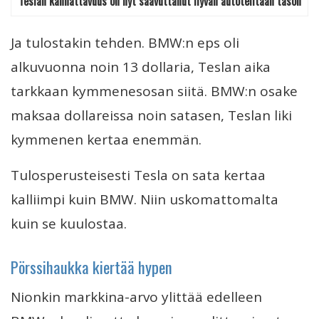
Teslan kannattavuus on nyt saavuttanut hyvän autotehtaan tason
Ja tulostakin tehden. BMW:n eps oli
alkuvuonna noin 13 dollaria, Teslan aika
tarkkaan kymmenesosan siitä. BMW:n osake
maksaa dollareissa noin satasen, Teslan liki
kymmenen kertaa enemmän.
Tulosperusteisesti Tesla on sata kertaa
kalliimpi kuin BMW. Niin uskomattomalta
kuin se kuulostaa.
Pörssihaukka kiertää hypen
Nionkin markkina-arvo ylittää edelleen