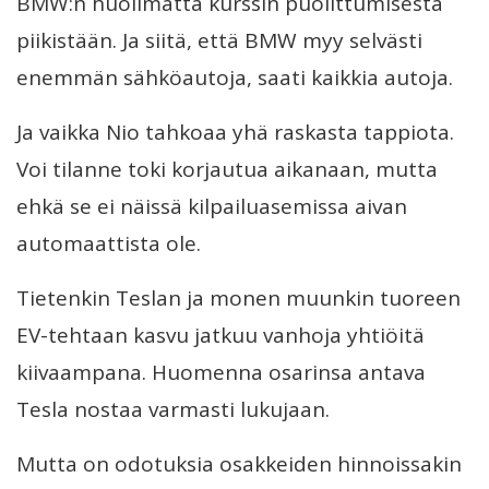
BMW:n huolimatta kurssin puolittumisesta
piikistään. Ja siitä, että BMW myy selvästi
enemmän sähköautoja, saati kaikkia autoja.
Ja vaikka Nio tahkoaa yhä raskasta tappiota.
Voi tilanne toki korjautua aikanaan, mutta
ehkä se ei näissä kilpailuasemissa aivan
automaattista ole.
Tietenkin Teslan ja monen muunkin tuoreen
EV-tehtaan kasvu jatkuu vanhoja yhtiöitä
kiivaampana. Huomenna osarinsa antava
Tesla nostaa varmasti lukujaan.
Mutta on odotuksia osakkeiden hinnoissakin