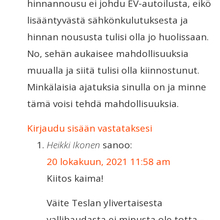
hinnannousu ei johdu EV-autoilusta, eikö
lisääntyvästä sähkönkulutuksesta ja
hinnan noususta tulisi olla jo huolissaan.
No, sehän aukaisee mahdollisuuksia
muualla ja siitä tulisi olla kiinnostunut.
Minkälaisia ajatuksia sinulla on ja minne
tämä voisi tehdä mahdollisuuksia.
Kirjaudu sisään vastataksesi
Heikki Ikonen
sanoo:
20 lokakuun, 2021 11:58 am
Kiitos kaima!
Väite Teslan ylivertaisesta
vallihaudasta ei minusta ole totta –