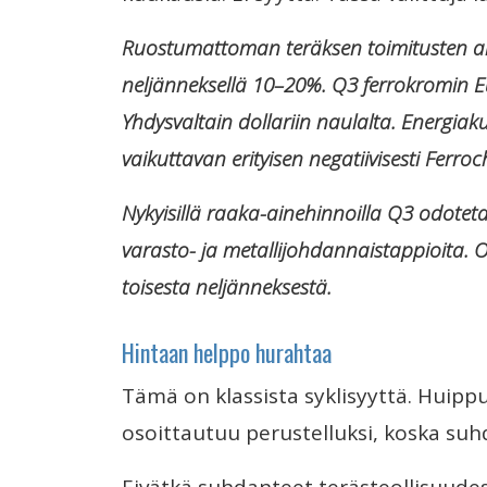
Ruostumattoman teräksen toimitusten a
neljänneksellä 10–20%. Q3 ferrokromin 
Yhdysvaltain dollariin naulalta. Energia
vaikuttavan erityisen negatiivisesti Ferro
Nykyisillä raaka-ainehinnoilla Q3 odotetaa
varasto- ja metallijohdannaistappioita. 
toisesta neljänneksestä.
Hintaan helppo hurahtaa
Tämä on klassista syklisyyttä. Huipp
osoittautuu perustelluksi, koska su
Eivätkä suhdanteet terästeollisuude