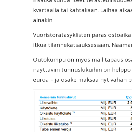
kvartaalia tai kahtakaan. Laihaa aikaa
ainakin.
Vuoristoratasyklisten paras ostoaika
itkua tilannekatsauksessaan. Naaman
Outokumpu on myös mallitapaus osak
näyttäviin tunnuslukuihin on helppo 
euroa – ja osake maksaa nyt vähän pä