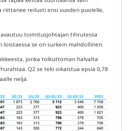
 riittänee reilusti ensi vuoden puolelle,
 avautuu toimitusjohtajan tihrutessa
 loistaessa se on surkein mahdollinen.
keesta, jonka tolkuttoman halvalta
hurahtaa. Q2 se teki oikaistua epsiä 0,78
älle neljä.