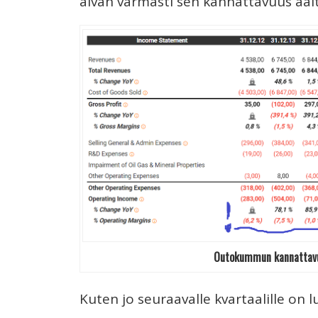
aivan varmasti sen kannattavuus aalto
Outokummun kannattavu
Kuten jo seuraavalle kvartaalille o