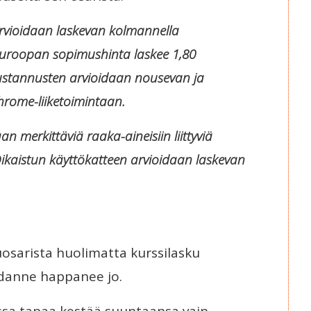
rvioidaan laskevan kolmannella
Euroopan sopimushinta laskee 1,80
kustannusten arvioidaan nousevan ja
chrome-liiketoimintaan.
n merkittäviä raaka-aineisiin liittyviä
Oikaistun käyttökatteen arvioidaan laskevan
uosarista huolimatta kurssilasku
hdanne happanee jo.
ssa tapaa kestää suuntaansa vain