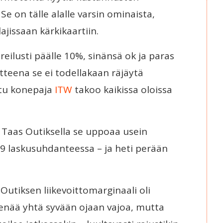
e on tälle alalle varsin ominaista,
jissaan kärkikaartiin.
reilusti päälle 10%, sinänsä ok ja paras
teena se ei todellakaan räjäytä
ttu konepaja
ITW
takoo kaikissa oloissa
 Taas Outiksella se uppoaa usein
019 laskusuhdanteessa – ja heti perään
tiksen liikevoittomarginaali oli
i enää yhtä syvään ojaan vajoa, mutta