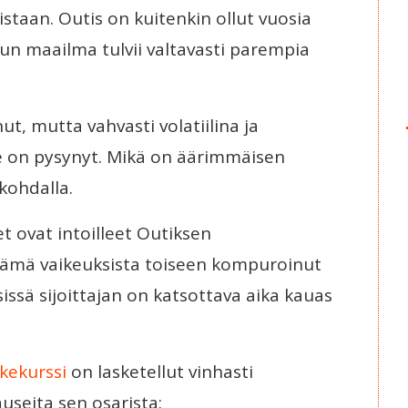
istaan. Outis on kuitenkin ollut vuosia
 kun maailma tulvii valtavasti parempia
t, mutta vahvasti volatiilina ja
e on pysynyt. Mikä on äärimmäisen
kohdalla.
et ovat intoilleet Outiksen
ä tämä vaikeuksista toiseen kompuroinut
sissä sijoittajan on katsottava aika kauas
kekurssi
on lasketellut vinhasti
auseita sen osarista: