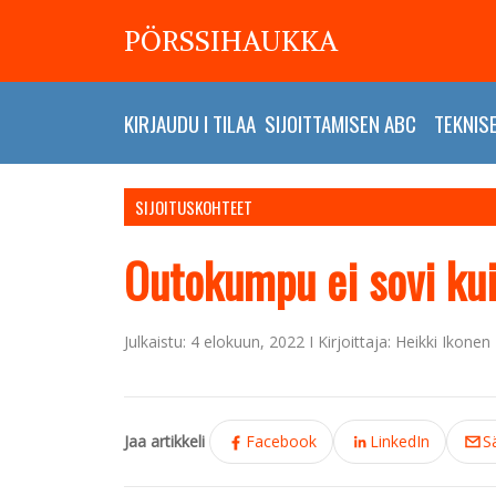
PÖRSSIHAUKKA
KIRJAUDU
I
TILAA
SIJOITTAMISEN ABC
TEKNIS
SIJOITUSKOHTEET
Outokumpu ei sovi kuin
Julkaistu: 4 elokuun, 2022 I Kirjoittaja: Heikki Ikonen
Jaa artikkeli
Facebook
LinkedIn
S