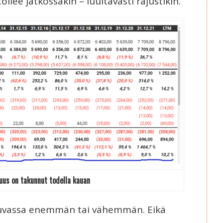
ilee jatkossakin – luultavasti rajustikin.
us on takunnut todella kauan
n luvassa enemmän tai vähemmän. Eikä