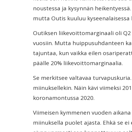
noustessa ja kysynnän heikentyessä. S
mutta Outis kuuluu kyseenalaisessa la
Outiksen liikevoittomarginaali oli Q2 
vuosiin. Mutta huippusuhdanteen kat
tajuntaa, kun vaikka eilen osaripera
päälle 20% liikevoittomarginaalia.
Se merkitsee valtavaa turvapuskuria.
miinuksellekin. Näin kävi viimeksi 2
koronamontussa 2020.
Viimeisen kymmenen vuoden aikana Ou
miinuksella puolet ajasta. Ehkä se e