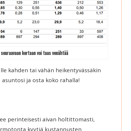
– seuraavaan kertaan voi taas venähtää
 alle kahden tai vähän heikentyvässäkin
 asuntosi ja osta koko rahalla!
 perinteisesti aivan holtittomasti,
armotonta kyytiä kustannusten