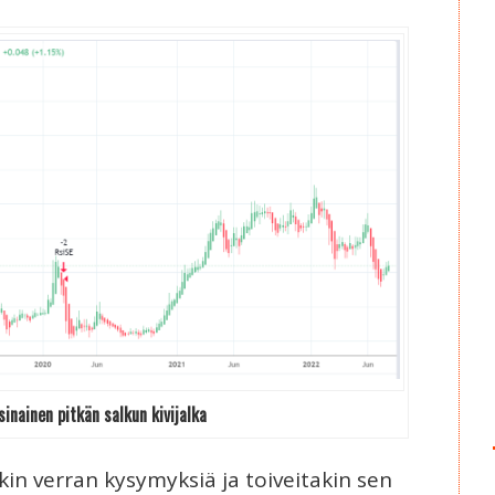
inainen pitkän salkun kivijalka
n verran kysymyksiä ja toiveitakin sen