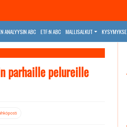
EN ANALYYSIN ABC
ETF:N ABC
MALLISALKUT
KYSYMYKSET
 parhaille pelureille
ähköposti