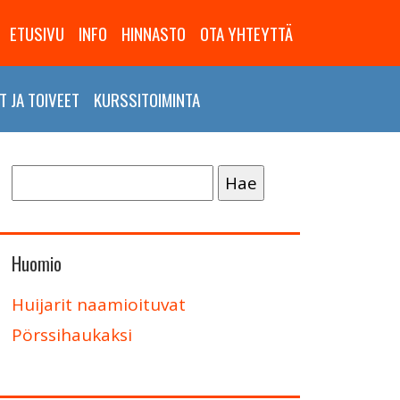
ETUSIVU
INFO
HINNASTO
OTA YHTEYTTÄ
 JA TOIVEET
KURSSITOIMINTA
Haku:
Huomio
Huijarit naamioituvat
Pörssihaukaksi