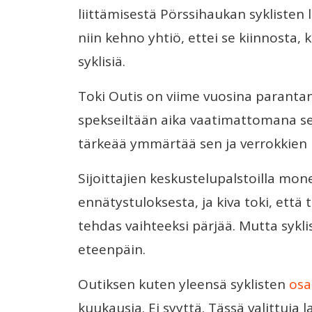
liittämisestä Pörssihaukan syklisten l
niin kehno yhtiö, ettei se kiinnosta,
syklisiä.
Toki Outis on viime vuosina parantanu
spekseiltään aika vaatimattomana s
tärkeää ymmärtää sen ja verrokkien 
Sijoittajien keskustelupalstoilla mon
ennätystuloksesta, ja kiva toki, ett
tehdas vaihteeksi pärjää. Mutta sykli
eteenpäin.
Outiksen kuten yleensä syklisten
osa
kuukausia. Ei syyttä. Tässä valittuja l