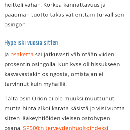
heitteli vähän. Korkea kannattavuus ja
pääoman tuotto takasivat erittäin turvallisen
osingon.
Hype iski vuosia sitten
Ja
osaketta
sai jatkuvasti vähintään viiden
prosentin osingolla. Kun kyse oli hissukseen
kasvavastakin osingosta, omistajan ei
tarvinnut kuin myhäillä.
Tältä osin Orion ei ole muuksi muuttunut,
mutta hinta alkoi karata käsistä jo viisi vuotta
sitten lääkeyhtiöiden yleisen ostohypen
osana.
SP500:n terveydenhuoltoindeksi