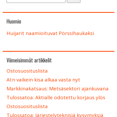
Huomio
Huijarit naamioituvat Pörssihaukaksi
Viimeisimmät artikkelit
Ostosuosituslista
AI:n vaikein kisa alkaa vasta nyt
Markkinakatsaus: Metsäsektori ajankuvana
Tulossatoa: Aktialle odotettu korjaus ylös
Ostosuosituslista
Tulossatoa: Järjestelyteknisiä kysymyksiä