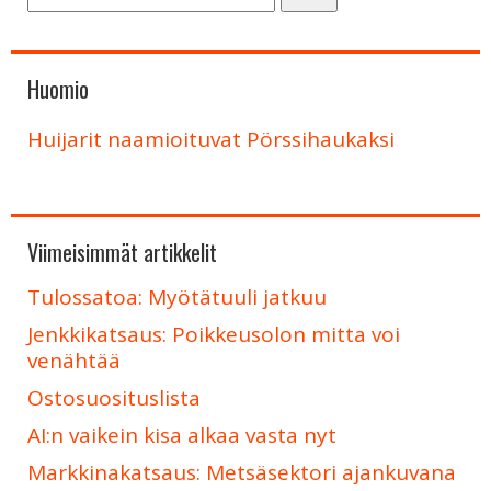
Huomio
Huijarit naamioituvat Pörssihaukaksi
Viimeisimmät artikkelit
Tulossatoa: Myötätuuli jatkuu
Jenkkikatsaus: Poikkeusolon mitta voi
venähtää
Ostosuosituslista
AI:n vaikein kisa alkaa vasta nyt
Markkinakatsaus: Metsäsektori ajankuvana