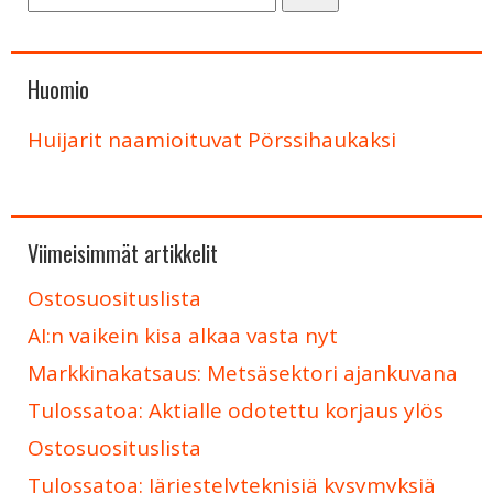
Huomio
Huijarit naamioituvat Pörssihaukaksi
Viimeisimmät artikkelit
Ostosuosituslista
AI:n vaikein kisa alkaa vasta nyt
Markkinakatsaus: Metsäsektori ajankuvana
Tulossatoa: Aktialle odotettu korjaus ylös
Ostosuosituslista
Tulossatoa: Järjestelyteknisiä kysymyksiä