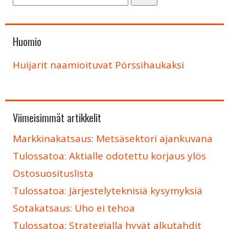
Huomio
Huijarit naamioituvat Pörssihaukaksi
Viimeisimmät artikkelit
Markkinakatsaus: Metsäsektori ajankuvana
Tulossatoa: Aktialle odotettu korjaus ylös
Ostosuosituslista
Tulossatoa: Järjestelyteknisiä kysymyksiä
Sotakatsaus: Uho ei tehoa
Tulossatoa: Strategialla hyvät alkutahdit