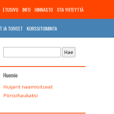
ETUSIVU
INFO
HINNASTO
OTA YHTEYTTÄ
 JA TOIVEET
KURSSITOIMINTA
Haku:
Huomio
Huijarit naamioituvat
Pörssihaukaksi