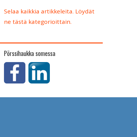
Selaa kaikkia artikkeleita. Löydät
ne tästä kategorioittain.
Pörssihaukka somessa