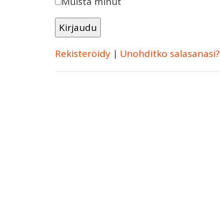
Muista minut
Rekisteröidy
|
Unohditko salasanasi?