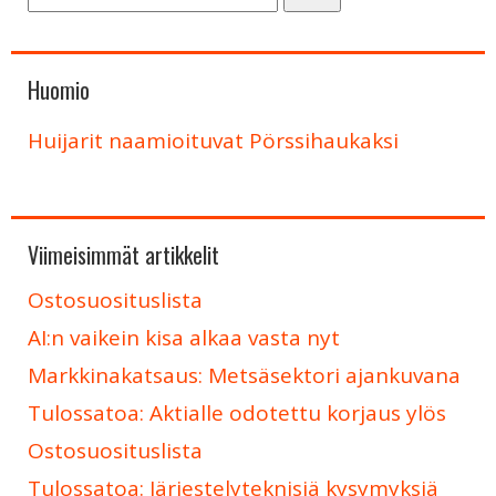
Huomio
Huijarit naamioituvat Pörssihaukaksi
Viimeisimmät artikkelit
Ostosuosituslista
AI:n vaikein kisa alkaa vasta nyt
Markkinakatsaus: Metsäsektori ajankuvana
Tulossatoa: Aktialle odotettu korjaus ylös
Ostosuosituslista
Tulossatoa: Järjestelyteknisiä kysymyksiä