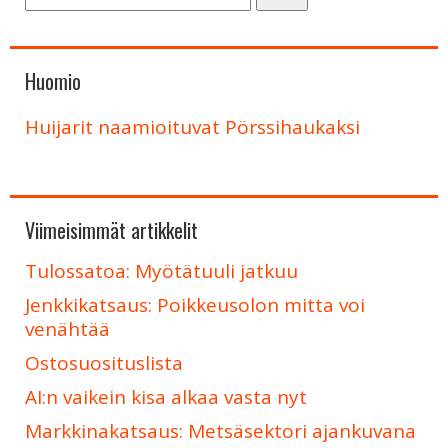
Huomio
Huijarit naamioituvat Pörssihaukaksi
Viimeisimmät artikkelit
Tulossatoa: Myötätuuli jatkuu
Jenkkikatsaus: Poikkeusolon mitta voi
venähtää
Ostosuosituslista
AI:n vaikein kisa alkaa vasta nyt
Markkinakatsaus: Metsäsektori ajankuvana