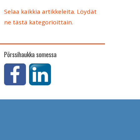
Selaa kaikkia artikkeleita. Löydät
ne tästä kategorioittain.
Pörssihaukka somessa