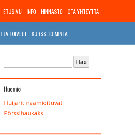
ETUSIVU
INFO
HINNASTO
OTA YHTEYTTÄ
 JA TOIVEET
KURSSITOIMINTA
Haku:
Huomio
Huijarit naamioituvat
Pörssihaukaksi