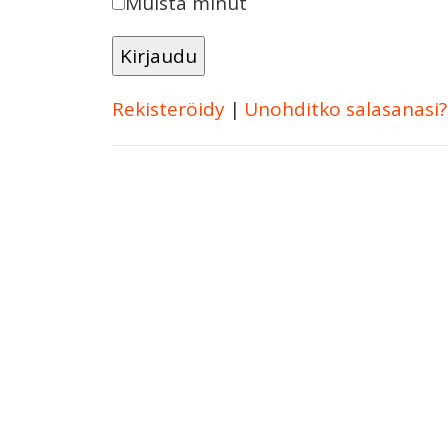
Muista minut
Rekisteröidy
|
Unohditko salasanasi?