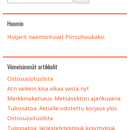
Huomio
Huijarit naamioituvat Pörssihaukaksi
Viimeisimmät artikkelit
Ostosuosituslista
AI:n vaikein kisa alkaa vasta nyt
Markkinakatsaus: Metsäsektori ajankuvana
Tulossatoa: Aktialle odotettu korjaus ylös
Ostosuosituslista
Tulossatoa: Järjestelyteknisiä kysymyksiä