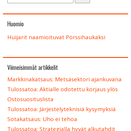
Huomio
Huijarit naamioituvat Pörssihaukaksi
Viimeisimmät artikkelit
Markkinakatsaus: Metsäsektori ajankuvana
Tulossatoa: Aktialle odotettu korjaus ylös
Ostosuosituslista
Tulossatoa: Järjestelyteknisiä kysymyksiä
Sotakatsaus: Uho ei tehoa
Tulossatoa: Strategialla hyvät alkutahdit