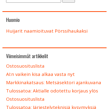
Huomio
Huijarit naamioituvat Pörssihaukaksi
Viimeisimmät artikkelit
Ostosuosituslista
AI:n vaikein kisa alkaa vasta nyt
Markkinakatsaus: Metsäsektori ajankuvana
Tulossatoa: Aktialle odotettu korjaus ylös
Ostosuosituslista
Tulossatoa: Järjestelyteknisiä kysymyksiä