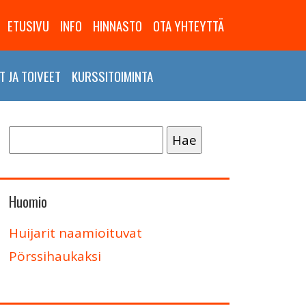
ETUSIVU
INFO
HINNASTO
OTA YHTEYTTÄ
 JA TOIVEET
KURSSITOIMINTA
Haku:
Huomio
Huijarit naamioituvat
Pörssihaukaksi