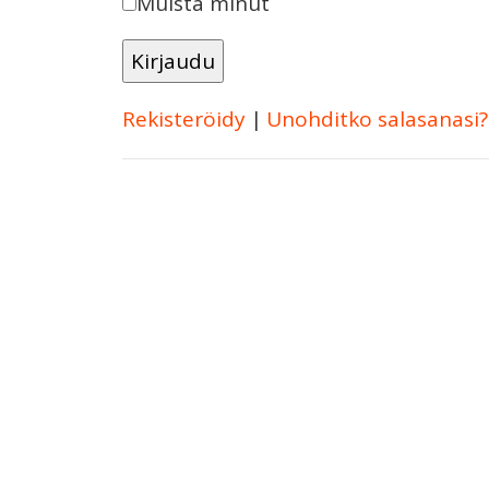
Muista minut
Rekisteröidy
|
Unohditko salasanasi?