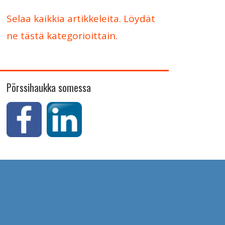
Selaa kaikkia artikkeleita. Löydät
ne tästä kategorioittain.
Pörssihaukka somessa