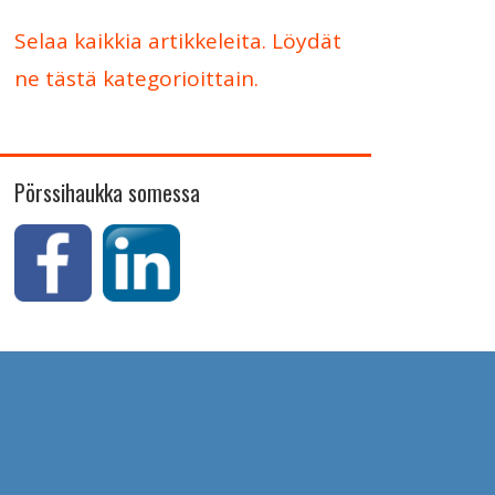
Selaa kaikkia artikkeleita. Löydät
ne tästä kategorioittain.
Pörssihaukka somessa