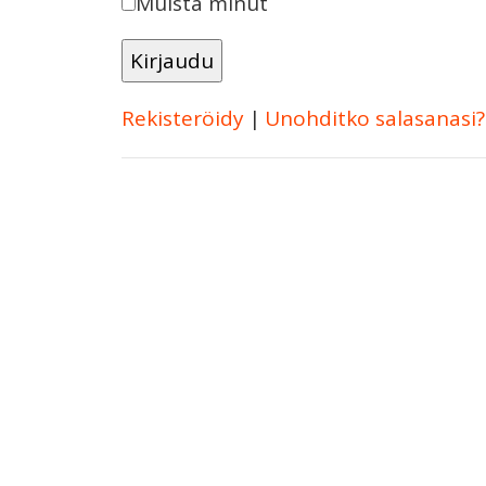
Muista minut
Rekisteröidy
|
Unohditko salasanasi?