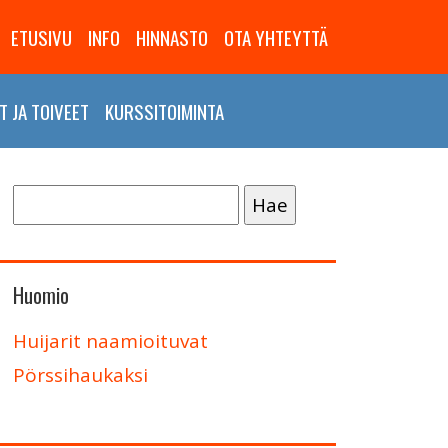
ETUSIVU
INFO
HINNASTO
OTA YHTEYTTÄ
 JA TOIVEET
KURSSITOIMINTA
Haku:
Huomio
Huijarit naamioituvat
Pörssihaukaksi