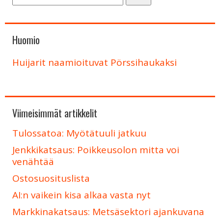
Huomio
Huijarit naamioituvat Pörssihaukaksi
Viimeisimmät artikkelit
Tulossatoa: Myötätuuli jatkuu
Jenkkikatsaus: Poikkeusolon mitta voi
venähtää
Ostosuosituslista
AI:n vaikein kisa alkaa vasta nyt
Markkinakatsaus: Metsäsektori ajankuvana