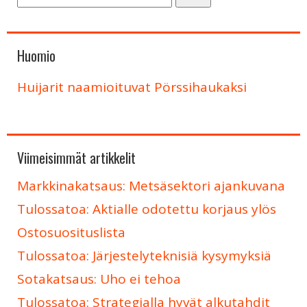
Huomio
Huijarit naamioituvat Pörssihaukaksi
Viimeisimmät artikkelit
Markkinakatsaus: Metsäsektori ajankuvana
Tulossatoa: Aktialle odotettu korjaus ylös
Ostosuosituslista
Tulossatoa: Järjestelyteknisiä kysymyksiä
Sotakatsaus: Uho ei tehoa
Tulossatoa: Strategialla hyvät alkutahdit