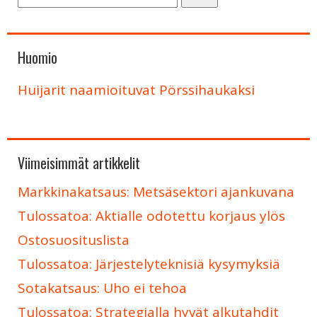
Huomio
Huijarit naamioituvat Pörssihaukaksi
Viimeisimmät artikkelit
Markkinakatsaus: Metsäsektori ajankuvana
Tulossatoa: Aktialle odotettu korjaus ylös
Ostosuosituslista
Tulossatoa: Järjestelyteknisiä kysymyksiä
Sotakatsaus: Uho ei tehoa
Tulossatoa: Strategialla hyvät alkutahdit