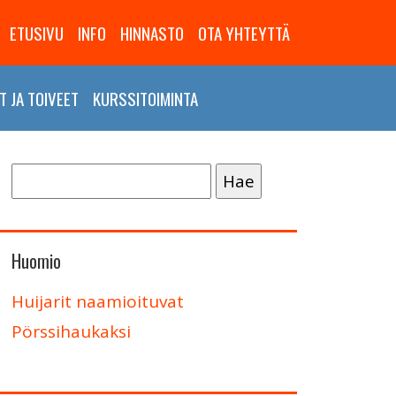
ETUSIVU
INFO
HINNASTO
OTA YHTEYTTÄ
 JA TOIVEET
KURSSITOIMINTA
Haku:
Huomio
Huijarit naamioituvat
Pörssihaukaksi