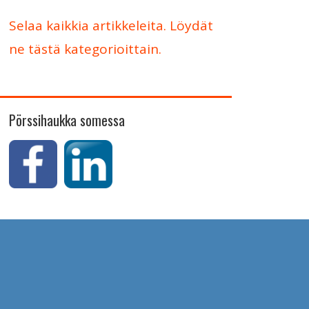
Selaa kaikkia artikkeleita. Löydät
ne tästä kategorioittain.
Pörssihaukka somessa