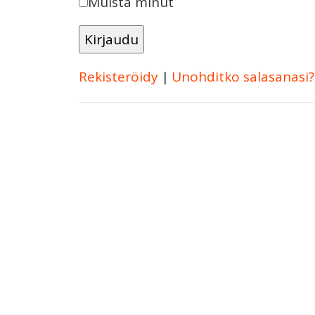
Muista minut
Rekisteröidy
|
Unohditko salasanasi?