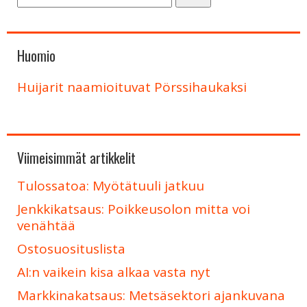
Huomio
Huijarit naamioituvat Pörssihaukaksi
Viimeisimmät artikkelit
Tulossatoa: Myötätuuli jatkuu
Jenkkikatsaus: Poikkeusolon mitta voi
venähtää
Ostosuosituslista
AI:n vaikein kisa alkaa vasta nyt
Markkinakatsaus: Metsäsektori ajankuvana