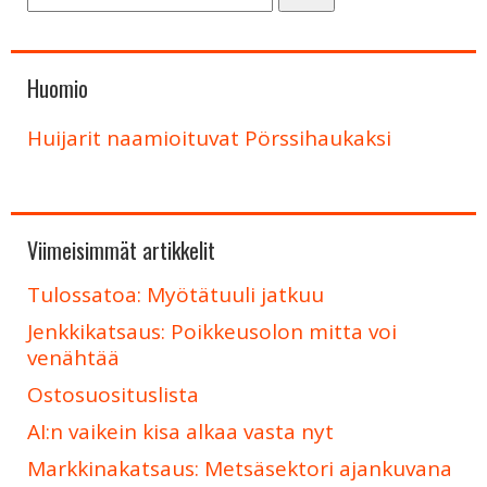
Huomio
Huijarit naamioituvat Pörssihaukaksi
Viimeisimmät artikkelit
Tulossatoa: Myötätuuli jatkuu
Jenkkikatsaus: Poikkeusolon mitta voi
venähtää
Ostosuosituslista
AI:n vaikein kisa alkaa vasta nyt
Markkinakatsaus: Metsäsektori ajankuvana