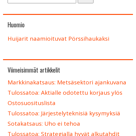
Huomio
Huijarit naamioituvat Pörssihaukaksi
Viimeisimmät artikkelit
Markkinakatsaus: Metsäsektori ajankuvana
Tulossatoa: Aktialle odotettu korjaus ylös
Ostosuosituslista
Tulossatoa: Järjestelyteknisiä kysymyksiä
Sotakatsaus: Uho ei tehoa
Tulossatoa: Strategialla hyvät alkutahdit