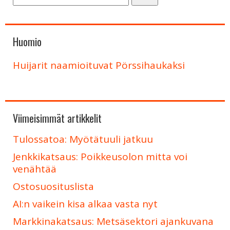
Huomio
Huijarit naamioituvat Pörssihaukaksi
Viimeisimmät artikkelit
Tulossatoa: Myötätuuli jatkuu
Jenkkikatsaus: Poikkeusolon mitta voi
venähtää
Ostosuosituslista
AI:n vaikein kisa alkaa vasta nyt
Markkinakatsaus: Metsäsektori ajankuvana