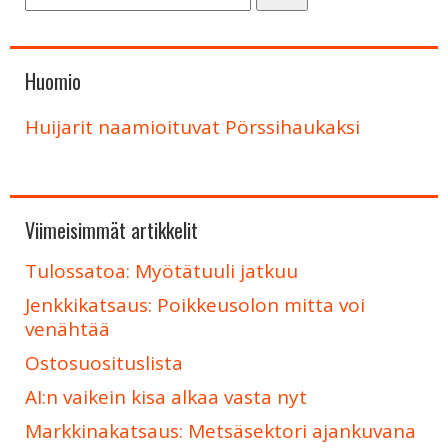
Huomio
Huijarit naamioituvat Pörssihaukaksi
Viimeisimmät artikkelit
Tulossatoa: Myötätuuli jatkuu
Jenkkikatsaus: Poikkeusolon mitta voi
venähtää
Ostosuosituslista
AI:n vaikein kisa alkaa vasta nyt
Markkinakatsaus: Metsäsektori ajankuvana