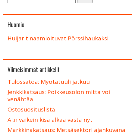
Huomio
Huijarit naamioituvat Pörssihaukaksi
Viimeisimmät artikkelit
Tulossatoa: Myötätuuli jatkuu
Jenkkikatsaus: Poikkeusolon mitta voi
venähtää
Ostosuosituslista
AI:n vaikein kisa alkaa vasta nyt
Markkinakatsaus: Metsäsektori ajankuvana