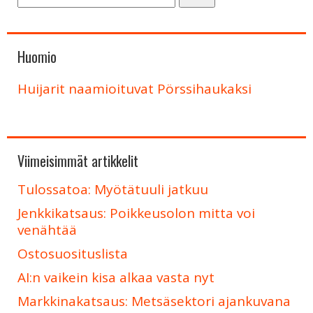
Huomio
Huijarit naamioituvat Pörssihaukaksi
Viimeisimmät artikkelit
Tulossatoa: Myötätuuli jatkuu
Jenkkikatsaus: Poikkeusolon mitta voi
venähtää
Ostosuosituslista
AI:n vaikein kisa alkaa vasta nyt
Markkinakatsaus: Metsäsektori ajankuvana