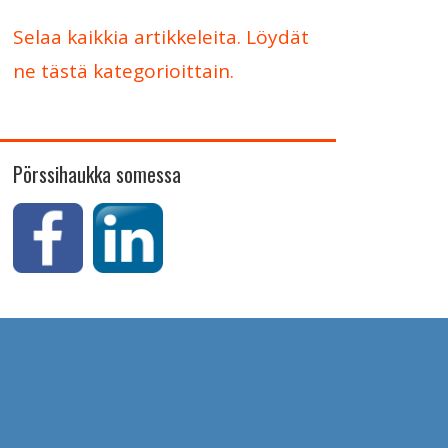
Selaa kaikkia artikkeleita. Löydät
ne tästä kategorioittain.
Pörssihaukka somessa