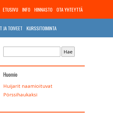
ETUSIVU
INFO
HINNASTO
OTA YHTEYTTÄ
 JA TOIVEET
KURSSITOIMINTA
Haku:
Huomio
Huijarit naamioituvat
Pörssihaukaksi