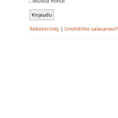
Muista minut
Rekisteröidy
|
Unohditko salasanasi?