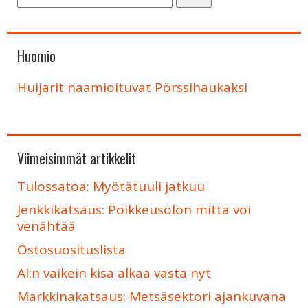
Huomio
Huijarit naamioituvat Pörssihaukaksi
Viimeisimmät artikkelit
Tulossatoa: Myötätuuli jatkuu
Jenkkikatsaus: Poikkeusolon mitta voi
venähtää
Ostosuosituslista
AI:n vaikein kisa alkaa vasta nyt
Markkinakatsaus: Metsäsektori ajankuvana