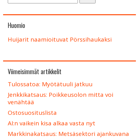
Huomio
Huijarit naamioituvat Pörssihaukaksi
Viimeisimmät artikkelit
Tulossatoa: Myötätuuli jatkuu
Jenkkikatsaus: Poikkeusolon mitta voi
venähtää
Ostosuosituslista
AI:n vaikein kisa alkaa vasta nyt
Markkinakatsaus: Metsäsektori ajankuvana