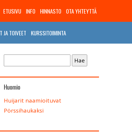
ETUSIVU
INFO
HINNASTO
OTA YHTEYTTÄ
 JA TOIVEET
KURSSITOIMINTA
Haku:
Huomio
Huijarit naamioituvat
Pörssihaukaksi