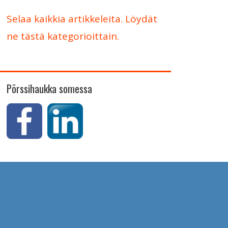
Selaa kaikkia artikkeleita. Löydät
ne tästä kategorioittain.
Pörssihaukka somessa