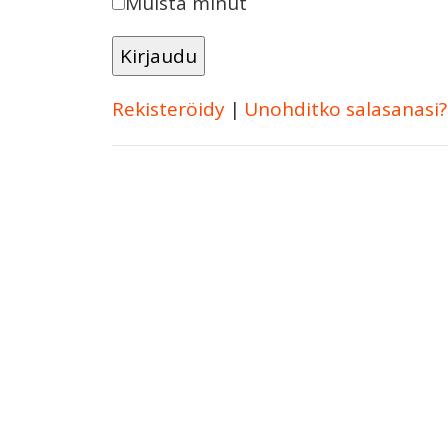
Muista minut
Rekisteröidy
|
Unohditko salasanasi?