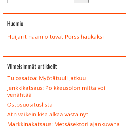
Huomio
Huijarit naamioituvat Pörssihaukaksi
Viimeisimmät artikkelit
Tulossatoa: Myötätuuli jatkuu
Jenkkikatsaus: Poikkeusolon mitta voi
venähtää
Ostosuosituslista
AI:n vaikein kisa alkaa vasta nyt
Markkinakatsaus: Metsäsektori ajankuvana