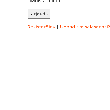
Muista minut
Rekisteröidy
|
Unohditko salasanasi?