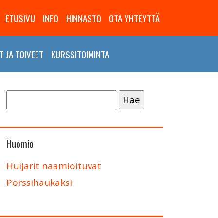
ETUSIVU
INFO
HINNASTO
OTA YHTEYTTÄ
 JA TOIVEET
KURSSITOIMINTA
Haku:
Huomio
Huijarit naamioituvat
Pörssihaukaksi