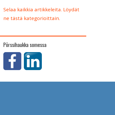
Selaa kaikkia artikkeleita. Löydät
ne tästä kategorioittain.
Pörssihaukka somessa