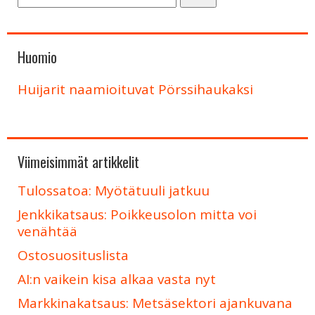
Huomio
Huijarit naamioituvat Pörssihaukaksi
Viimeisimmät artikkelit
Tulossatoa: Myötätuuli jatkuu
Jenkkikatsaus: Poikkeusolon mitta voi
venähtää
Ostosuosituslista
AI:n vaikein kisa alkaa vasta nyt
Markkinakatsaus: Metsäsektori ajankuvana