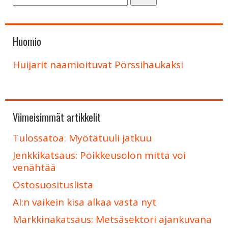
Huomio
Huijarit naamioituvat Pörssihaukaksi
Viimeisimmät artikkelit
Tulossatoa: Myötätuuli jatkuu
Jenkkikatsaus: Poikkeusolon mitta voi
venähtää
Ostosuosituslista
AI:n vaikein kisa alkaa vasta nyt
Markkinakatsaus: Metsäsektori ajankuvana