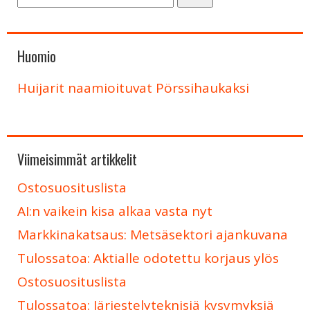
Huomio
Huijarit naamioituvat Pörssihaukaksi
Viimeisimmät artikkelit
Ostosuosituslista
AI:n vaikein kisa alkaa vasta nyt
Markkinakatsaus: Metsäsektori ajankuvana
Tulossatoa: Aktialle odotettu korjaus ylös
Ostosuosituslista
Tulossatoa: Järjestelyteknisiä kysymyksiä