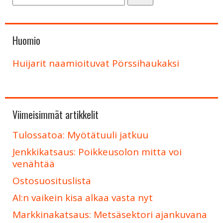
Huomio
Huijarit naamioituvat Pörssihaukaksi
Viimeisimmät artikkelit
Tulossatoa: Myötätuuli jatkuu
Jenkkikatsaus: Poikkeusolon mitta voi
venähtää
Ostosuosituslista
AI:n vaikein kisa alkaa vasta nyt
Markkinakatsaus: Metsäsektori ajankuvana