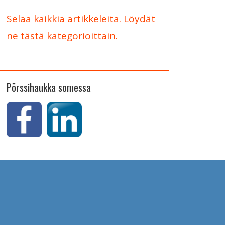
Selaa kaikkia artikkeleita. Löydät
ne tästä kategorioittain.
Pörssihaukka somessa