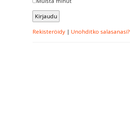
Muista minut
Rekisteröidy
|
Unohditko salasanasi?