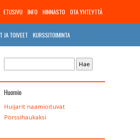
ETUSIVU
INFO
HINNASTO
OTA YHTEYTTÄ
 JA TOIVEET
KURSSITOIMINTA
Haku:
Huomio
Huijarit naamioituvat
Pörssihaukaksi