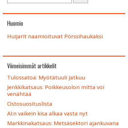
Huomio
Huijarit naamioituvat Pörssihaukaksi
Viimeisimmät artikkelit
Tulossatoa: Myötätuuli jatkuu
Jenkkikatsaus: Poikkeusolon mitta voi
venähtää
Ostosuosituslista
AI:n vaikein kisa alkaa vasta nyt
Markkinakatsaus: Metsäsektori ajankuvana