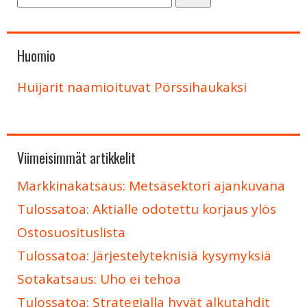
Huomio
Huijarit naamioituvat Pörssihaukaksi
Viimeisimmät artikkelit
Markkinakatsaus: Metsäsektori ajankuvana
Tulossatoa: Aktialle odotettu korjaus ylös
Ostosuosituslista
Tulossatoa: Järjestelyteknisiä kysymyksiä
Sotakatsaus: Uho ei tehoa
Tulossatoa: Strategialla hyvät alkutahdit